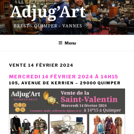
Aller
au
contenu
principal
ADJUG'ART
13 rue Traverse – 29200 Brest
Menu
VENTE 14 FÉVRIER 2024
MERCREDI 14 FÉVRIER 2024 À 14H15
105, AVENUE DE KERRIEN – 29000 QUIMPER