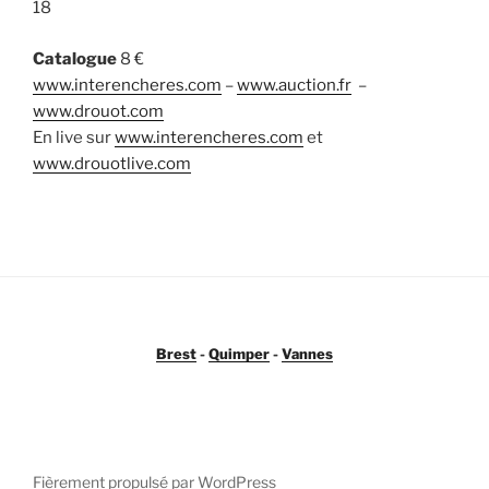
18
Catalogue
8 €
www.interencheres.com
–
www.auction.fr
–
www.drouot.com
En live sur
www.interencheres.com
et
www.drouotlive.com
Brest
-
Quimper
-
Vannes
Fièrement propulsé par WordPress