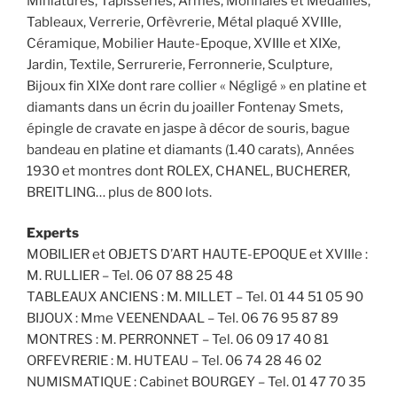
Miniatures, Tapisseries, Armes, Monnaies et Médailles,
Tableaux, Verrerie, Orfèvrerie, Métal plaqué XVIIIe,
Céramique, Mobilier Haute-Epoque, XVIIIe et XIXe,
Jardin, Textile, Serrurerie, Ferronnerie, Sculpture,
Bijoux fin XIXe dont rare collier « Négligé » en platine et
diamants dans un écrin du joailler Fontenay Smets,
épingle de cravate en jaspe à décor de souris, bague
bandeau en platine et diamants (1.40 carats), Années
1930 et montres dont ROLEX, CHANEL, BUCHERER,
BREITLING… plus de 800 lots.
Experts
MOBILIER et OBJETS D’ART HAUTE-EPOQUE et XVIIIe :
M. RULLIER – Tel. 06 07 88 25 48
TABLEAUX ANCIENS : M. MILLET – Tel. 01 44 51 05 90
BIJOUX : Mme VEENENDAAL – Tel. 06 76 95 87 89
MONTRES : M. PERRONNET – Tel. 06 09 17 40 81
ORFEVRERIE : M. HUTEAU – Tel. 06 74 28 46 02
NUMISMATIQUE : Cabinet BOURGEY – Tel. 01 47 70 35