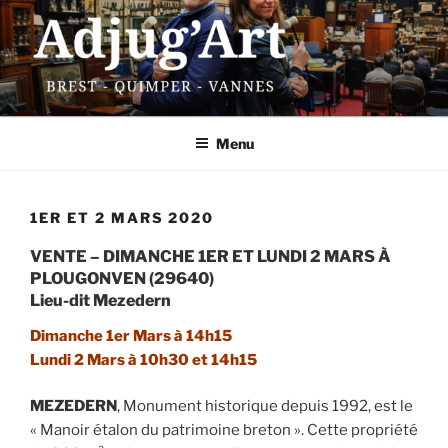
Aller
au
contenu
principal
ADJUG'ART
13 rue Traverse – 29200 Brest
Menu
1ER ET 2 MARS 2020
VENTE – DIMANCHE 1ER ET LUNDI 2 MARS À
PLOUGONVEN (29640)
Lieu-dit Mezedern
Dimanche 1er Mars à 14h15
Lundi 2 Mars à 10h30 et 14h15
MEZEDERN
, Monument historique depuis 1992, est le
« Manoir étalon du patrimoine breton ». Cette propriété