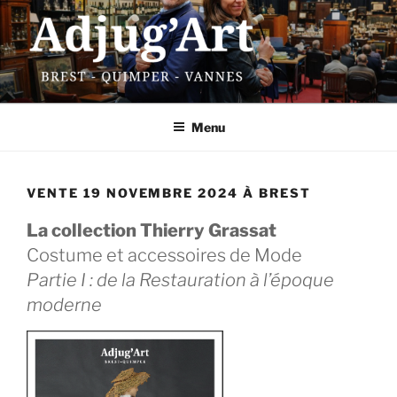
Aller
au
contenu
principal
ADJUG'ART
13 rue Traverse – 29200 Brest
Menu
VENTE 19 NOVEMBRE 2024 À BREST
La collection Thierry Grassat
Costume et accessoires de Mode
Partie I : de la Restauration à l’époque
moderne