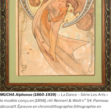
MUCHA Alphonse (1860-1939)
: « La Dance – Série Les Arts »
le modèle conçu en [1898], réf. Rennert & Weill n° 54. Panneau
décoratif. Épreuve en chromolithographie (lithographie en