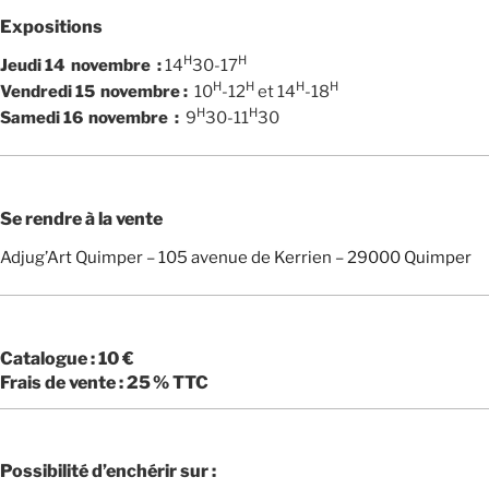
Expositions
H
H
Jeudi 14 novembre :
14
30-17
H
H
H
H
Vendredi 15 novembre :
10
-12
et 14
-18
H
H
Samedi 16 novembre :
9
30-11
30
Se rendre à la vente
Adjug’Art Quimper – 105 avenue de Kerrien – 29000 Quimper
Catalogue : 10 €
Frais de vente : 25 % TTC
Possibilité d’enchérir sur :