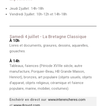
Jeudi 2 juillet : 14h-18h
Vendredi 3 juillet : 10h-12h et 14h-18h
Samedi 4 juillet - La Bretagne Classique
À 10h
Livres et documents, gravures, dessins, aquarelles,
gouaches.
À 14h
Tableaux, faïences (Période XVIIIe siècle, autre
manufacture, Porquier-Beau, HB Grande Maison,
Henriot), bronzes, art populaire (objets usuels, objets
d’apparat, objets religieux, céramique et faïence
populaire, marine, mobilier, costumes).
Enchérir en direct sur
:
www.interencheres.com
et
www.drouot.com