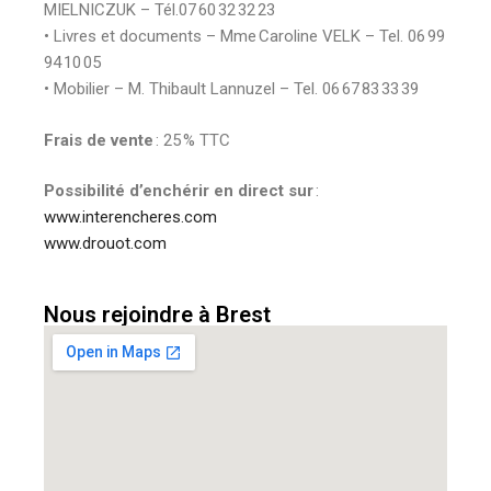
MIELNICZUK – Tél.07 60 32 32 23
• Livres et documents – Mme Caroline VELK – Tel. 06 99
94 10 05
• Mobilier – M. Thibault Lannuzel – Tel. 06 67 83 33 39
Frais de vente
: 25 % TTC
Possibilité d’enchérir en direct sur
:
www.interencheres.com
www.drouot.com
Nous rejoindre à Brest