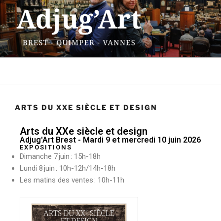
ADJUG'ART
13 rue Traverse – 29200 Brest
Menu
ARTS DU XXE SIÈCLE ET DESIGN
Arts du XXe siècle et design
Adjug'Art Brest - Mardi 9 et mercredi 10 juin 2026
EXPOSITIONS
Dimanche 7 juin : 15h-18h
Lundi 8 juin : 10h-12h/14h-18h
Les matins des ventes : 10h-11h