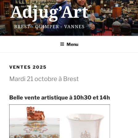
Aller
au
contenu
principal
ADJUG'ART
13 rue Traverse – 29200 Brest
Menu
VENTES 2025
Mardi 21 octobre à Brest
Belle vente artistique à 10h30 et 14h